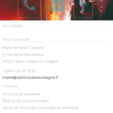
Info-Village
Nous contacter
Marie de Saint-Cézaire
5, rue de la République
06530 Saint-Cézaire sur Siagne
+33(0)4 93 40 57 57
mairie@saintcezairesursiagne.fr
Horaires :
Du lundi au vendredi :
8h30 à 12h tous les matins
14h à 17h les lundis, mercredis et vendredis