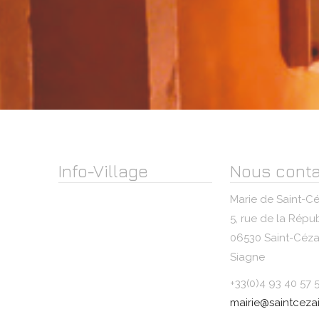
Info-Village
Nous conta
Marie de Saint-Cé
5, rue de la Répu
06530 Saint-Cézai
Siagne
+33(0)4 93 40 57 
mairie@saintcezai