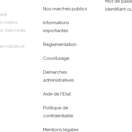
Mot de passe
Nos marchés publics
Identifiant ou
edi :
es matins
Informations
is, mercredis
importantes
Réglementation
es mardis et
Covoiturage
Démarches
administratives
Aide de l'Etat
Politique de
confidentialité
Mentions légales