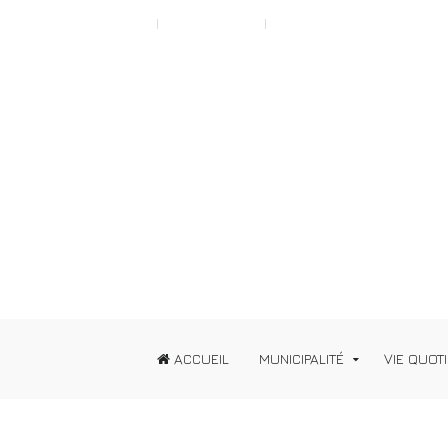
Scroll to Top A
Typography
News
ACCUEIL
MUNICIPALITÉ
VIE QUOT