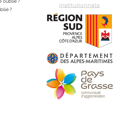
 oublié ?
institutionnels
blié ?