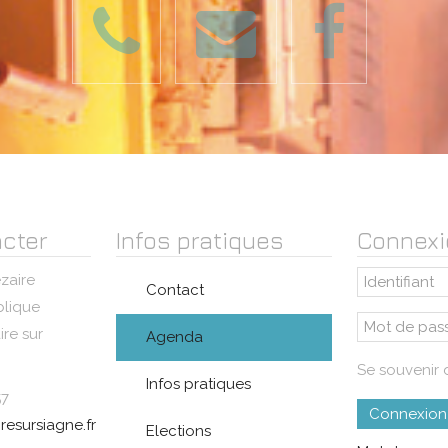
cter
Infos pratiques
Connexi
zaire
Contact
blique
re sur
Agenda
Se souvenir 
Infos pratiques
57
Connexion
resursiagne.fr
Elections