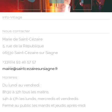
Info-Village
Nous contacter
Marie de Saint-Cézaire
5, rue de la République
06530 Saint-Cézaire sur Siagne
+33(0)4 93 40 57 57
mairie@saintcezairesursiagne.fr
Horaires :
Du lundi au vendredi :
8h30 à 12h tous les matins
14h à 17h les lundis, mercredis et vendredis
Fermé au public les mardis et jeudis après-midi