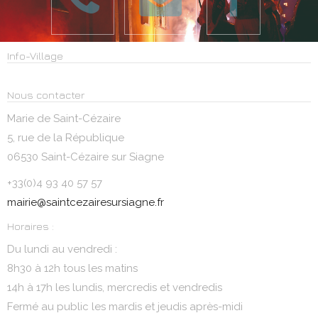
Info-Village
Nous contacter
Marie de Saint-Cézaire
5, rue de la République
06530 Saint-Cézaire sur Siagne
+33(0)4 93 40 57 57
mairie@saintcezairesursiagne.fr
Horaires :
Du lundi au vendredi :
8h30 à 12h tous les matins
14h à 17h les lundis, mercredis et vendredis
Fermé au public les mardis et jeudis après-midi