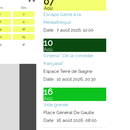
07
Aoû
am
Dim
Escape Game à la
1
2
Médiathèque
8
9
5
16
Date :
7 août 2026, 10:00
2
23
10
9
30
Aoû
Cinéma " De la comédie
française"
Espace Terre de Siagne
Date :
10 août 2026, 20:30
16
Aoû
Vide grenier
Place Général De Gaulle
Date :
16 août 2026, 08:00