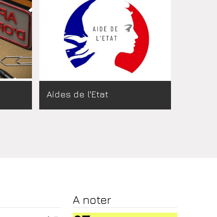
Aides de l'Etat
Mois
Année
A noter
suivant
suivante