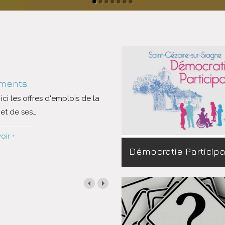
ments
ci les offres d'emplois de la
t de ses
…
oir +
Démocratie Participa