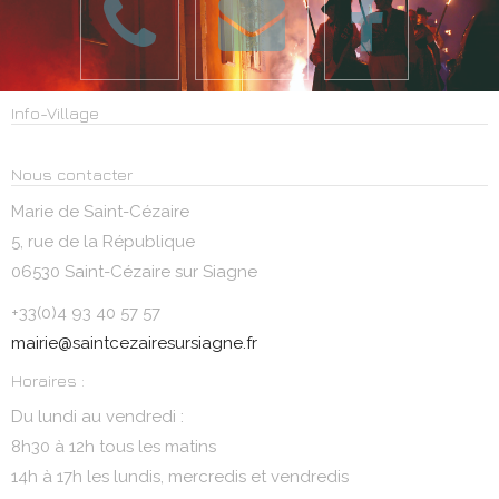
Info-Village
Nous contacter
Marie de Saint-Cézaire
5, rue de la République
06530 Saint-Cézaire sur Siagne
+33(0)4 93 40 57 57
mairie@saintcezairesursiagne.fr
Horaires :
Du lundi au vendredi :
8h30 à 12h tous les matins
14h à 17h les lundis, mercredis et vendredis