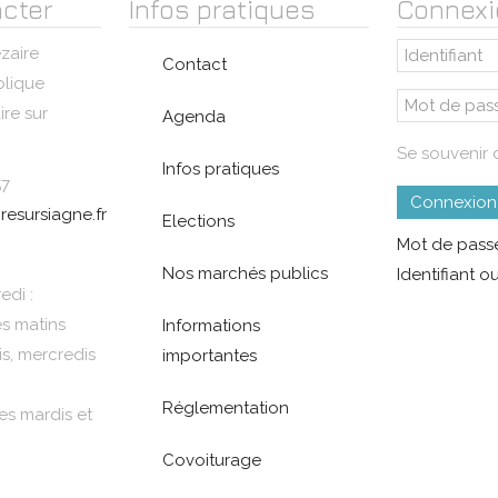
cter
Infos pratiques
Connexi
zaire
Contact
blique
re sur
Agenda
Se souvenir 
Infos pratiques
57
Connexion
resursiagne.fr
Elections
Mot de passe
Nos marchés publics
Identifiant ou
edi :
es matins
Informations
is, mercredis
importantes
Réglementation
es mardis et
Covoiturage