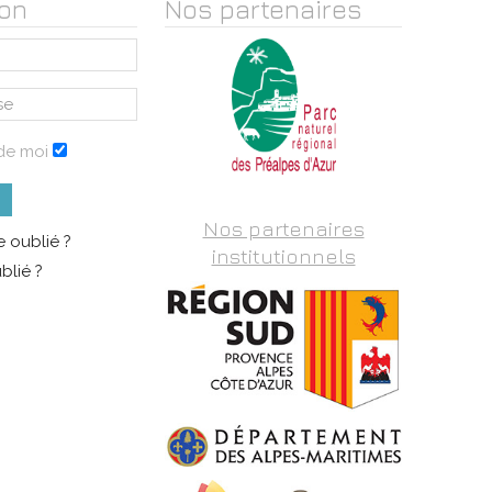
on
Nos partenaires
de moi
Nos partenaires
 oublié ?
institutionnels
blié ?