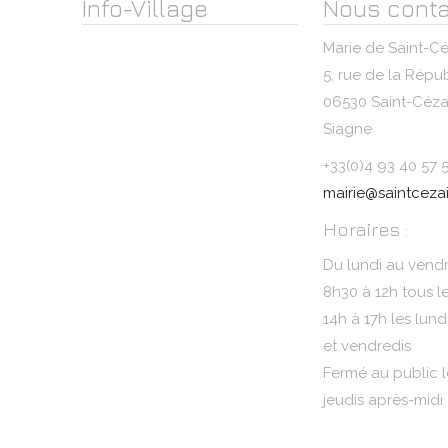
Info-Village
Nous conta
Marie de Saint-Cé
5, rue de la Répu
06530 Saint-Cézai
Siagne
+33(0)4 93 40 57 
mairie@saintcezai
Horaires :
Du lundi au vendr
8h30 à 12h tous l
14h à 17h les lund
et vendredis
Fermé au public l
jeudis après-midi