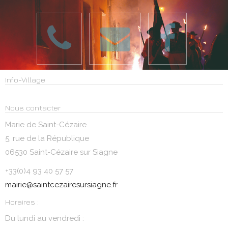
Info-Village
Nous contacter
Marie de Saint-Cézaire
5, rue de la République
06530 Saint-Cézaire sur Siagne
+33(0)4 93 40 57 57
mairie@saintcezairesursiagne.fr
Horaires :
Du lundi au vendredi :