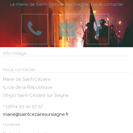
La mairie de Saint-Cézaire sur Siagne : nous contacter
Info-Village
Nous contacter
Marie de Saint-Cézaire
5, rue de la République
06530 Saint-Cézaire sur Siagne
+33(0)4 93 40 57 57
mairie@saintcezairesursiagne.fr
Horaires :