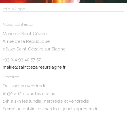
Info-Village
Nous contacter
Marie de Saint-Cézaire
5, rue de la République
06530 Saint-Cézaire sur Siagne
+33(0)4 93 40 57 57
mairie@saintcezairesursiagne.fr
Horaires :
Du lundi au vendredi :
8h30 à 12h tous les matins
14h à 17h les lundis, mercredis et vendredis
Fermé au public les mardis et jeudis après-midi