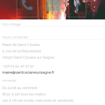
Info-Village
Nous contacter
Marie de Saint-Cézaire
5, rue de la République
06530 Saint-Cézaire sur Siagne
+33(0)4 93 40 57 57
mairie@saintcezairesursiagne.fr
Horaires :
Du lundi au vendredi :
8h30 à 12h tous les matins
14h à 17h les lundis, mercredis et vendredis