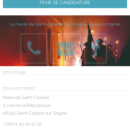
FICHE DE CANDIDATURE
La mairie de Saint-Cézaire sur Siagne : nous contacter
Info-Village
Nous contacter
Marie de Saint-Cézaire
5, rue de la République
06530 Saint-Cézaire sur Siagne
+33(0)4 93 40 57 57