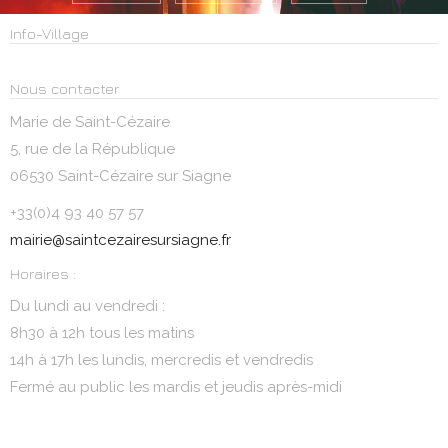
Info-Village
Nous contacter
Marie de Saint-Cézaire
5, rue de la République
06530 Saint-Cézaire sur Siagne
+33(0)4 93 40 57 57
mairie@saintcezairesursiagne.fr
Horaires :
Du lundi au vendredi :
8h30 à 12h tous les matins
14h à 17h les lundis, mercredis et vendredis
Fermé au public les mardis et jeudis après-midi