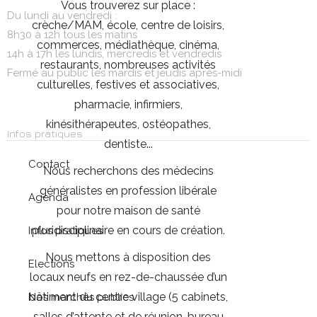
Vous trouverez sur place :
Du lundi au vendredi :
crèche/MAM, école, centre de loisirs,
8h30 à 12h tous les matins
commerces, médiathèque, cinéma,
14h à 17h les lundis, mercredis et vendredis
restaurants, nombreuses activités
Fermé au public les mardis et jeudis après-midi
culturelles, festives et associatives,
pharmacie, infirmiers,
kinésithérapeutes, ostéopathes,
Infos pratiques
dentiste...
Contact
Nous recherchons des médecins
généralistes en profession libérale
Agenda
pour notre maison de santé
pluridisciplinaire en cours de création.
Infos pratiques
Nous mettons à disposition des
Elections
locaux neufs en rez-de-chaussée d’un
bâtiment du centre village (5 cabinets,
Nos marchés publics
salles d’attente et de réunion, bureau