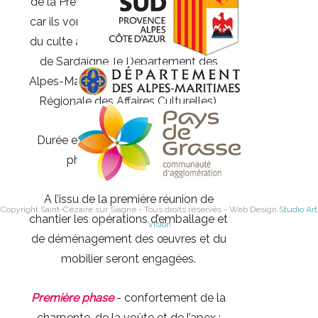
de la Préfecture des Alpes-Maritimes,
car ils vont nécessiter le déplacement
du culte à la chapelle de Notre-Dame
de Sardaigne, le Département des
Alpes-Maritimes et la DRAC (Direction
Régionale des Affaires Culturelles).
Durée estimée des travaux en deux
phases :
environ 9 mois
.
A l’issu de la première réunion de
Copyright Saint-Cézaire sur Siagne - Tous droits réservés - Web Design
Studio Art
chantier les opérations d’emballage et
Vision
de déménagement des œuvres et du
mobilier seront engagées.
Première phase
- confortement de la
charpente, de la voûte et de l’apex :