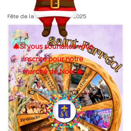
Fête de la Saint-Ferréol 2025
🎄Si vous souhaitez vous
inscrire pour notre
marché de Noël 🎄
👉
Cliquez ici
👈