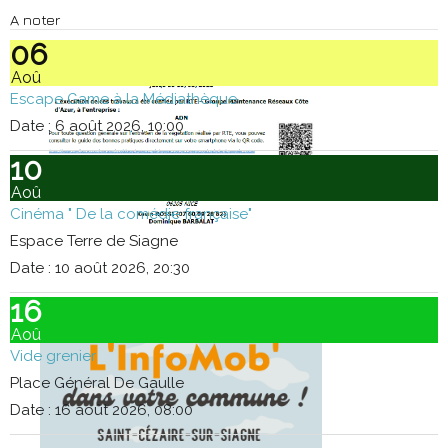
A noter
06
Aoû
Escape Game à la Médiathèque
Date :
6 août 2026, 10:00
10
Aoû
Cinéma " De la comédie française"
Espace Terre de Siagne
Date :
10 août 2026, 20:30
16
Aoû
Vide grenier
Place Général De Gaulle
Date :
16 août 2026, 08:00