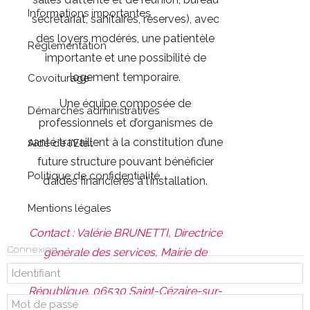
Informations importantes
secrétariat, sanitaires, réserves), avec
des loyers modérés, une patientèle
Réglementation
importante et une possibilité de
logement temporaire.
Covoiturage
Une équipe composée de
Démarches administratives
professionnels et d’organismes de
santé travaillent à la constitution d’une
Aide de l'Etat
future structure pouvant bénéficier
Politique de confidentialité
d’aides financières à l’installation.
Mentions légales
Contact : Valérie BRUNETTI, Directrice
Connexion
générale des services, Mairie de
Saint-Cézaire-sur-Siagne, 5 rue de la
République, 06530 Saint-Cézaire-sur-