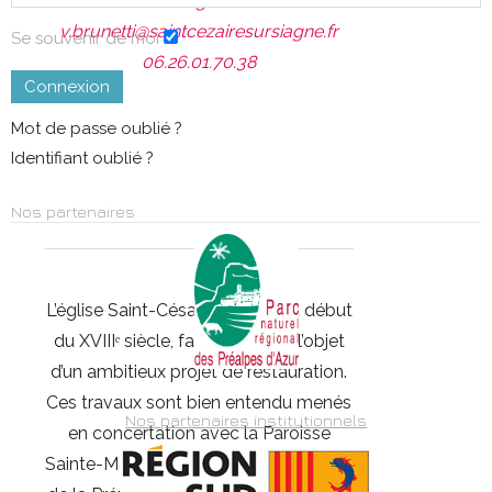
Siagne
v.brunetti@saintcezairesursiagne.fr
Se souvenir de moi
06.26.01.70.38
Connexion
Mot de passe oublié ?
Identifiant oublié ?
Nos partenaires
L’église Saint-Césaire, édifiée au début
du XVIIIᵉ siècle, fait aujourd’hui l’objet
d’un ambitieux projet de restauration.
Ces travaux sont bien entendu menés
Nos partenaires institutionnels
en concertation avec la Paroisse
Sainte-Marie des Sources, les services