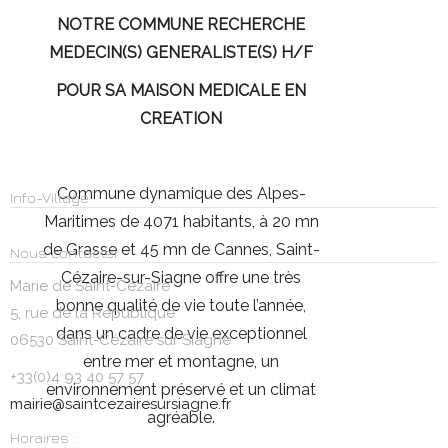
NOTRE COMMUNE RECHERCHE
MEDECIN(S) GENERALISTE(S) H/F
POUR SA MAISON MEDICALE EN
CREATION
Commune dynamique des Alpes-
Info-Village
Maritimes de 4071 habitants, à 20 mn
de Grasse et 45 mn de Cannes, Saint-
Nous contacter
Cézaire-sur-Siagne offre une très
Marie de Saint-Cézaire
bonne qualité de vie toute l’année,
5, rue de la République
dans un cadre de vie exceptionnel
06530 Saint-Cézaire sur Siagne
entre mer et montagne, un
+33(0)4 93 40 57 57
environnement préservé et un climat
mairie@saintcezairesursiagne.fr
agréable.
Horaires :