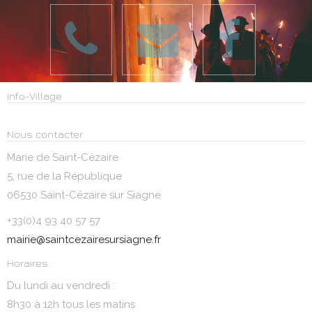
Info-Village
Nous contacter
Marie de Saint-Cézaire
5, rue de la République
06530 Saint-Cézaire sur Siagne
+33(0)4 93 40 57 57
mairie@saintcezairesursiagne.fr
Horaires :
Du lundi au vendredi :
8h30 à 12h tous les matins