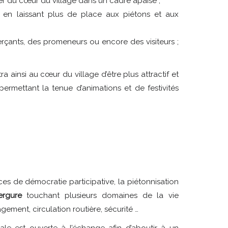
ter du cœur du village dans un cadre apaisé ;
en laissant plus de place aux piétons et aux
çants, des promeneurs ou encore des visiteurs ;
 ainsi au cœur du village d’être plus attractif et
rmettant la tenue d’animations et de festivités
ces de démocratie participative, la piétonnisation
ergure
touchant plusieurs domaines de la vie
ment, circulation routière, sécurité …
ale est ouverte à l’échange afin d’aboutir à un