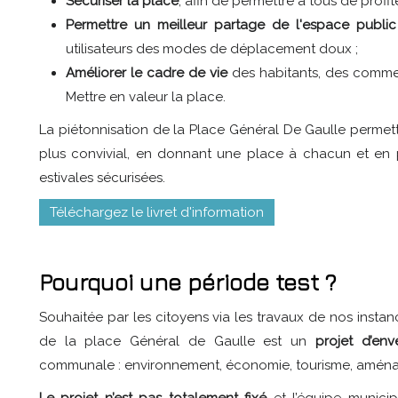
Sécuriser la place
, afin de permettre à tous de profi
Permettre un meilleur partage de l'espace public
utilisateurs des modes de déplacement doux ;
Améliorer le cadre de vie
des habitants, des commer
Mettre en valeur la place.
La piétonnisation de la Place Général De Gaulle permettra
plus convivial, en donnant une place à chacun et en pe
estivales sécurisées.
Téléchargez le livret d'information
Pourquoi une période test ?
Souhaitée par les citoyens via les travaux de nos instan
de la place Général de Gaulle est un
projet d’env
communale : environnement, économie, tourisme, aménage
Le projet n’est pas totalement fixé
et l’équipe municip