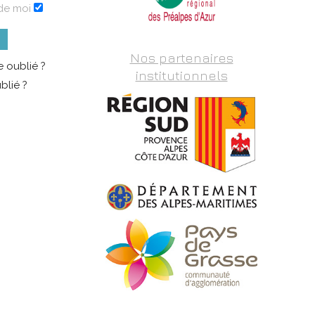
de moi
Nos partenaires
 oublié ?
institutionnels
blié ?