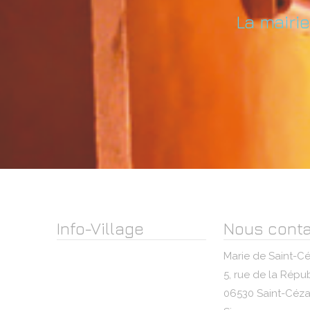
La mairi
Info-Village
Nous conta
Marie de Saint-Cé
5, rue de la Répu
06530 Saint-Cézai