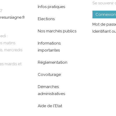
Se souvenir 
Infos pratiques
57
Connexion
resursiagne.fr
Elections
Mot de passe
Nos marchés publics
Identifiant ou
edi :
es matins
Informations
is, mercredis
importantes
Réglementation
es mardis et
Covoiturage
Démarches
administratives
Aide de l'Etat