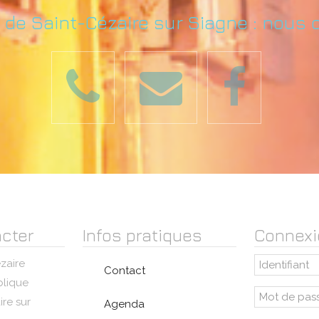
e de Saint-Cézaire sur Siagne : nous 
cter
Infos pratiques
Connexi
zaire
Contact
blique
re sur
Agenda