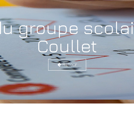
 du groupe scol
Coullet
Retour