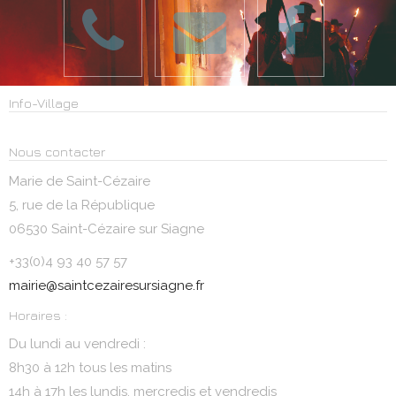
Info-Village
Nous contacter
Marie de Saint-Cézaire
5, rue de la République
06530 Saint-Cézaire sur Siagne
+33(0)4 93 40 57 57
mairie@saintcezairesursiagne.fr
Horaires :
Du lundi au vendredi :
8h30 à 12h tous les matins
14h à 17h les lundis, mercredis et vendredis