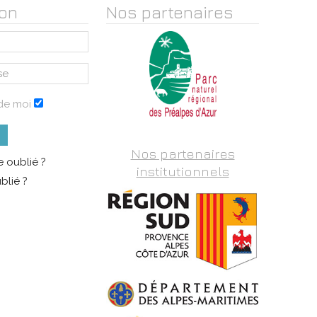
on
Nos partenaires
de moi
Nos partenaires
 oublié ?
institutionnels
blié ?