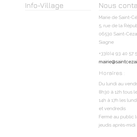
Info-Village
Nous conta
Marie de Saint-Cé
5, rue de la Répu
06530 Saint-Cézai
Siagne
+33(0)4 93 40 57 
mairie@saintcezai
Horaires :
Du lundi au vendr
8h30 à 12h tous l
14h à 17h les lund
et vendredis
Fermé au public l
jeudis après-midi