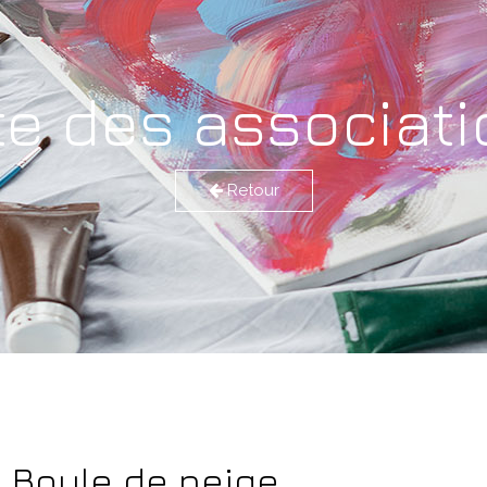
te des associat
Retour
Boule de neige