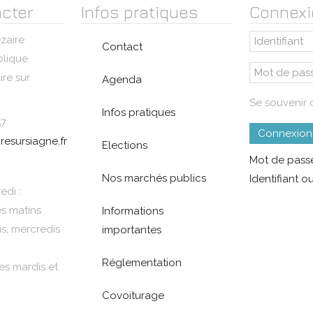
cter
Infos pratiques
Connexi
zaire
Contact
blique
re sur
Agenda
Se souvenir 
Infos pratiques
57
Connexion
resursiagne.fr
Elections
Mot de passe
Nos marchés publics
Identifiant ou
edi :
es matins
Informations
is, mercredis
importantes
Réglementation
es mardis et
Covoiturage