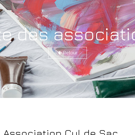
te des associat
Retour
Association Cul de Sac