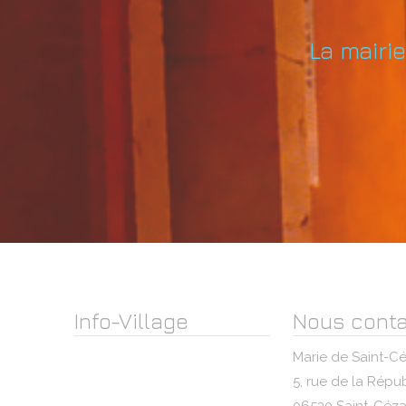
La mairi
Info-Village
Nous conta
Marie de Saint-Cé
5, rue de la Répu