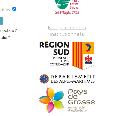
de moi
Nos partenaires
 oublié ?
institutionnels
blié ?