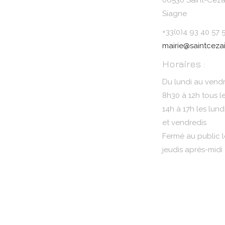
06530 Saint-Cézai
Siagne
+33(0)4 93 40 57 
mairie@saintcezai
Horaires :
Du lundi au vendr
8h30 à 12h tous l
14h à 17h les lund
et vendredis
Fermé au public l
jeudis après-midi