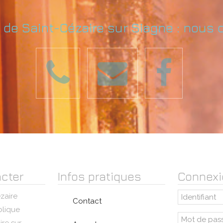
e de Saint-Cézaire sur Siagne : nous 
cter
Infos pratiques
Connexi
zaire
Contact
blique